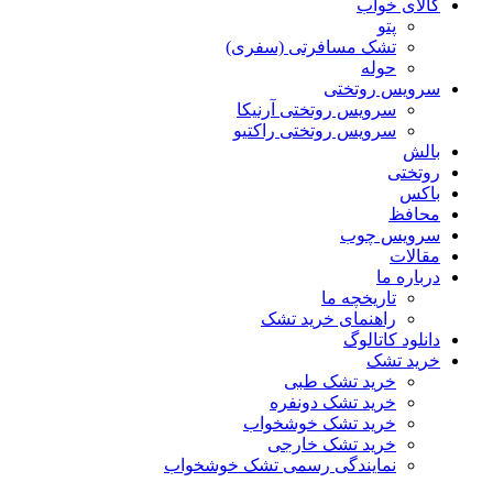
کالای خواب
پتو
تشک مسافرتی (سفری)
حوله
سرویس روتختی
سرویس روتختی آرنیکا
سرویس روتختی راکتیو
بالش
روتختی
باکس
محافظ
سرویس چوب
مقالات
درباره ما
تاریخچه ما
راهنمای خرید تشک
دانلود کاتالوگ
خرید تشک
خرید تشک طبی
خرید تشک دونفره
خرید تشک خوشخواب
خرید تشک خارجی
نمایندگی رسمی تشک خوشخواب