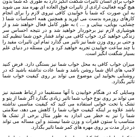
خواب برای انسان تاثیرات شگفت انگیز دارد به طوری که شما بدون
هیچ گونه فعالیت ارادی از تاثیرات فوق العاده ای بهره مند می شوید
به این صورت که شما با خوابیدن کافی نیروی لازم را برای انجام
کارهای روزمره بدست می آورید و همچنین همه احساسات شما (
چشایی، بویایی، بینایی و … ) به طور کامل فعال خواهند شد و از
هوشیاری لازم نیز برخوردار خواهید شد و در نتیجه احساس سر
زندگی خواهید کرد. خواب کافی می تواند فشار خون شما تنظیم کند
و حتی بر روی وزن شما نیز تاثیر می گذارد تمام این تاثیرات مفید را
با چند ساعت خوابیدن تجربه خواهید کرد و این مسئله در دنیای علم
بسیار شگفت انگیز است.
میزان خواب کافی به محل خواب شما نیز بستگی دارد. فرض کنید
لامپ های اتاق شما روشن باشد و شما عادت نداشته باشید که در
روشنایی بخوابید این موضوع می تواند بر روی کیفیت خواب شما
تاثیر بگذارد.
وسایلی که در هنگام خوابیدن با آنها مستقیما در ارتباط هستید نیز
می تواند بر روی نوع خواب شما تاثیر زیادی بگذارد اگر شما از پتو و
تشک یا تخت خوابی استفاده می کنید که کیفیت مناسبی نداشته
باشد علاوه بر اینکه کیفیت خواب شما را کاهش می دهد، سلامتی
شما را نیز به خطر می اندازد به طور مثال برخی از تشک ها
متناسب با ستون فقرات و وزن شما نیستند و این مساله می تواند
در دراز مدت بر روی مهره های کمر شما تاثیر بگذارد.