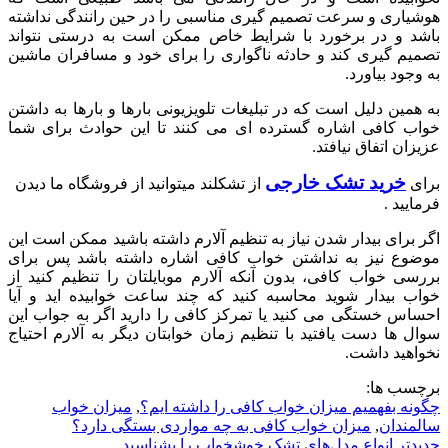
هوشیاری و سرعت تصمیم گیری مناسبی را در حین رانندگی نداشته
باشد و در برخورد با شرایط خاص ممکن است به درستی نتواند
تصمیم گیری کند و حادثه ناگواری را برای خود و مسافران ماشین
به وجود بیاورد.
به همین دلیل است که در تبلیغات تلویزیونی بارها و بارها به داشتن
خواب کافی اشاره گسترده ای می کنند تا این حوادث برای شما
عزیزان اتفاق نیافتد.
خرید تشک خارجی
برای
از تشکلند میتوانید از فروشگاه ما دیدن
فرمایید .
اگر برای بیدار شدن نیاز به تنظیم آلارم داشته باشید ممکن است این
موضوع نیز به نداشتن خواب کافی اشاره داشته باشد پس برای
بررسی خواب کافی، بدون آنکه آلارم موبایلتان را تنظیم کنید از
خواب بیدار شوید محاسبه کنید که چند ساعت خوابیده اید و آیا
احساس خستگی می کنید یا تمرکز کافی را دارید اگر به جواب این
سوال ها دست یافتید با تنظیم زمان خوابتان دیگر به آلارم احتیاج
نخواهید داشت.
برچسب ها:
چگونه بفهمیم میزان خواب کافی را داشته ایم؟
,
میزان خواب
سالمندان
,
میزان خواب کافی به چه مواردی بستگی دارد؟
جدیدتر
انواع مدل‌های تشک خوشخواب را بشناسید