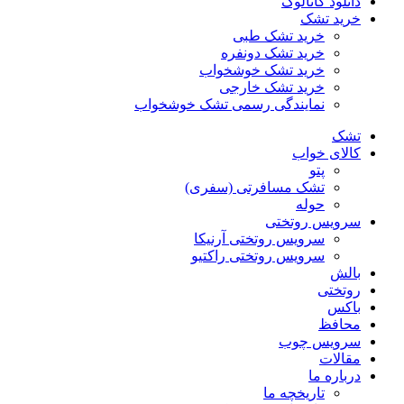
دانلود کاتالوگ
خرید تشک
خرید تشک طبی
خرید تشک دونفره
خرید تشک خوشخواب
خرید تشک خارجی
نمایندگی رسمی تشک خوشخواب
تشک
کالای خواب
پتو
تشک مسافرتی (سفری)
حوله
سرویس روتختی
سرویس روتختی آرنیکا
سرویس روتختی راکتیو
بالش
روتختی
باکس
محافظ
سرویس چوب
مقالات
درباره ما
تاریخچه ما