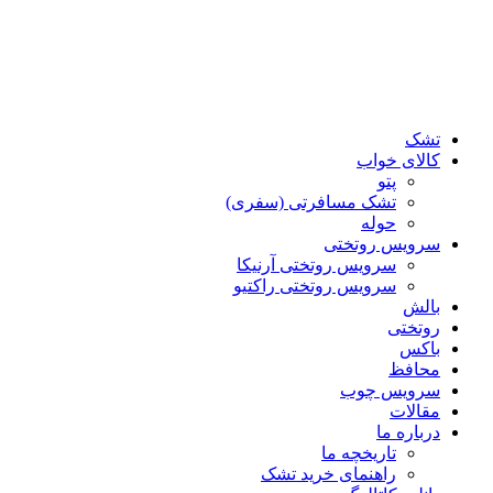
تشک
کالای خواب
پتو
تشک مسافرتی (سفری)
حوله
سرویس روتختی
سرویس روتختی آرنیکا
سرویس روتختی راکتیو
بالش
روتختی
باکس
محافظ
سرویس چوب
مقالات
درباره ما
تاریخچه ما
راهنمای خرید تشک