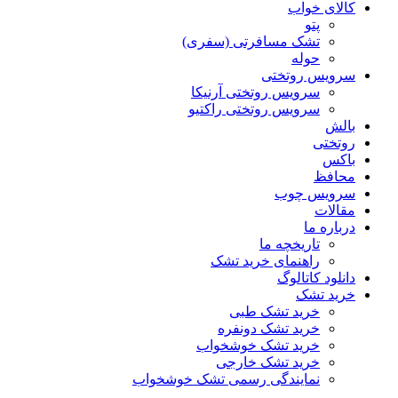
کالای خواب
پتو
تشک مسافرتی (سفری)
حوله
سرویس روتختی
سرویس روتختی آرنیکا
سرویس روتختی راکتیو
بالش
روتختی
باکس
محافظ
سرویس چوب
مقالات
درباره ما
تاریخچه ما
راهنمای خرید تشک
دانلود کاتالوگ
خرید تشک
خرید تشک طبی
خرید تشک دونفره
خرید تشک خوشخواب
خرید تشک خارجی
نمایندگی رسمی تشک خوشخواب