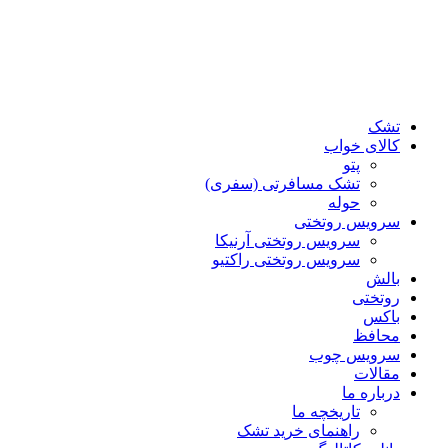
تشک
کالای خواب
پتو
تشک مسافرتی (سفری)
حوله
سرویس روتختی
سرویس روتختی آرنیکا
سرویس روتختی راکتیو
بالش
روتختی
باکس
محافظ
سرویس چوب
مقالات
درباره ما
تاریخچه ما
راهنمای خرید تشک