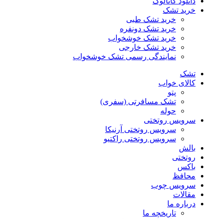
دانلود کاتالوگ
خرید تشک
خرید تشک طبی
خرید تشک دونفره
خرید تشک خوشخواب
خرید تشک خارجی
نمایندگی رسمی تشک خوشخواب
تشک
کالای خواب
پتو
تشک مسافرتی (سفری)
حوله
سرویس روتختی
سرویس روتختی آرنیکا
سرویس روتختی راکتیو
بالش
روتختی
باکس
محافظ
سرویس چوب
مقالات
درباره ما
تاریخچه ما