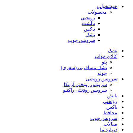
خوشخواب
محصولات
روتختی
بالشت
باکس
تشک
سرویس چوب
تشک
کالای خواب
پتو
تشک مسافرتی (سفری)
حوله
سرویس روتختی
سرویس روتختی آرنیکا
سرویس روتختی راکتیو
بالش
روتختی
باکس
محافظ
سرویس چوب
مقالات
درباره ما