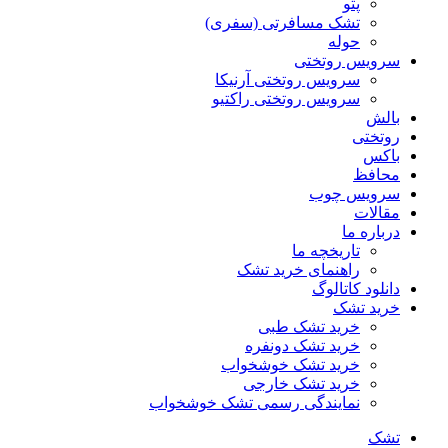
پتو
تشک مسافرتی (سفری)
حوله
سرویس روتختی
سرویس روتختی آرنیکا
سرویس روتختی راکتیو
بالش
روتختی
باکس
محافظ
سرویس چوب
مقالات
درباره ما
تاریخچه ما
راهنمای خرید تشک
دانلود کاتالوگ
خرید تشک
خرید تشک طبی
خرید تشک دونفره
خرید تشک خوشخواب
خرید تشک خارجی
نمایندگی رسمی تشک خوشخواب
تشک