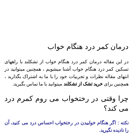
د
تا
را
خ
خر
خر
درمان کمر درد هنگام خواب
خر
در این مقاله درمان کمر درد هنگام خواب از تشکلند با راههای
خر
تسکین کمر درد هنگام خواب آشنا میشویم ، همچنین میتوانید در
نم
انتهای مقاله نظرات و تجربیات خود را با ما به اشتراک بگذارید ،
و
همچنین برای
خرید تشک از تشکلند
میتوانید با ما تماس بگیرید.
چرا وقتی در رختخواب می روم کمرم درد
می کند؟
نکته : اگر هنگام خوابیدن در رختخواب احساس درد می کنید، آن
را نادیده نگیرید.