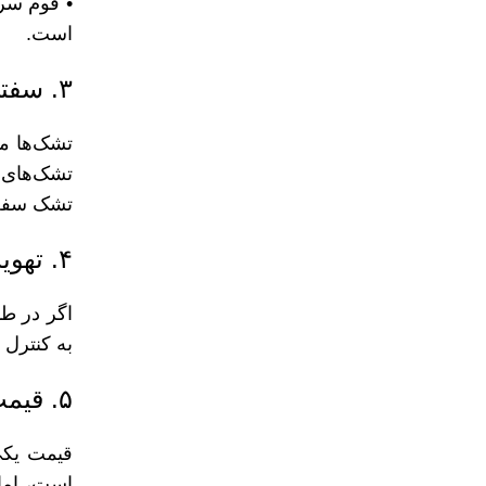
• فوم سر
است.
۳. سفتی تشک
تشک‌ها م
تشک‌های س
تشک سفت‌
۴. تهویه
اگر در طو
به کنترل 
۵. قیمت
است، اما 