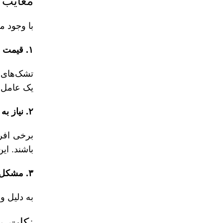
معایب 
با وجود م
۱. قیمت بالاتر
تشک‌های 
یک عامل 
۲. نیاز به زمان برای عادت کردن
برخی افر
باشند. ای
۳. مشکل در جابجایی
به دلیل و
نکات م