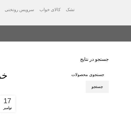
تشک
کالای خواب
سرویس روتختی
مقالات
جستجو در نتایج
خر
جستجو
17
نوامبر