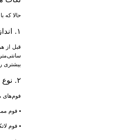
حالا که ب
۱. اندازه و ابعاد
بیشتری را
۲. نوع فوم
فوم‌های م
• فوم ممو
• فوم لات