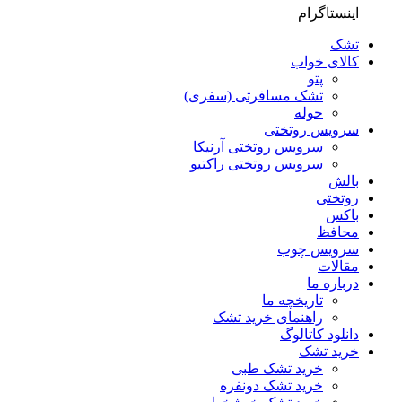
اینستاگرام
تشک
کالای خواب
پتو
تشک مسافرتی (سفری)
حوله
سرویس روتختی
سرویس روتختی آرنیکا
سرویس روتختی راکتیو
بالش
روتختی
باکس
محافظ
سرویس چوب
مقالات
درباره ما
تاریخچه ما
راهنمای خرید تشک
دانلود کاتالوگ
خرید تشک
خرید تشک طبی
خرید تشک دونفره