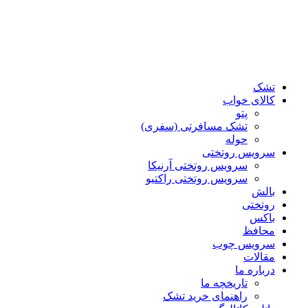
تشک
کالای خواب
پتو
تشک مسافرتی (سفری)
حوله
سرویس روتختی
سرویس روتختی آرنیکا
سرویس روتختی راکتیو
بالش
روتختی
باکس
محافظ
سرویس چوب
مقالات
درباره ما
تاریخچه ما
راهنمای خرید تشک