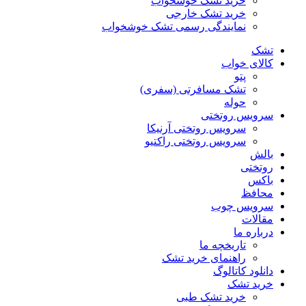
خرید تشک خوشخواب
خرید تشک خارجی
نمایندگی رسمی تشک خوشخواب
تشک
کالای خواب
پتو
تشک مسافرتی (سفری)
حوله
سرویس روتختی
سرویس روتختی آرنیکا
سرویس روتختی راکتیو
بالش
روتختی
باکس
محافظ
سرویس چوب
مقالات
درباره ما
تاریخچه ما
راهنمای خرید تشک
دانلود کاتالوگ
خرید تشک
خرید تشک طبی