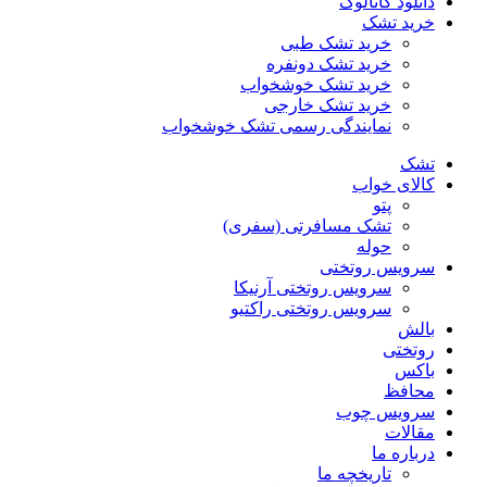
دانلود کاتالوگ
خرید تشک
خرید تشک طبی
خرید تشک دونفره
خرید تشک خوشخواب
خرید تشک خارجی
نمایندگی رسمی تشک خوشخواب
تشک
کالای خواب
پتو
تشک مسافرتی (سفری)
حوله
سرویس روتختی
سرویس روتختی آرنیکا
سرویس روتختی راکتیو
بالش
روتختی
باکس
محافظ
سرویس چوب
مقالات
درباره ما
تاریخچه ما