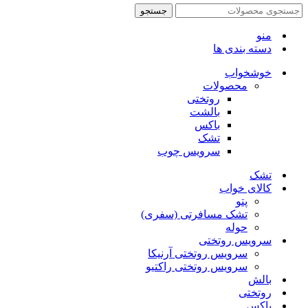
جستجو
منو
دسته بندی ها
خوشخواب
محصولات
روتختی
بالشت
باکس
تشک
سرویس چوب
تشک
کالای خواب
پتو
تشک مسافرتی (سفری)
حوله
سرویس روتختی
سرویس روتختی آرنیکا
سرویس روتختی راکتیو
بالش
روتختی
باکس