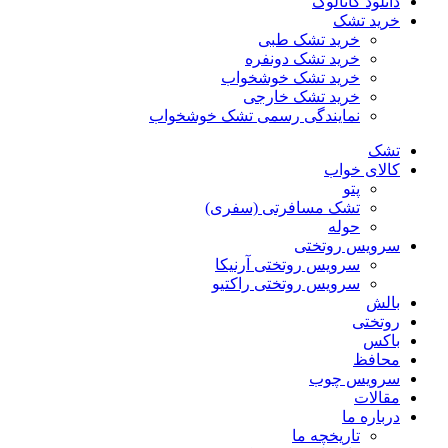
دانلود کاتالوگ
خرید تشک
خرید تشک طبی
خرید تشک دونفره
خرید تشک خوشخواب
خرید تشک خارجی
نمایندگی رسمی تشک خوشخواب
تشک
کالای خواب
پتو
تشک مسافرتی (سفری)
حوله
سرویس روتختی
سرویس روتختی آرنیکا
سرویس روتختی راکتیو
بالش
روتختی
باکس
محافظ
سرویس چوب
مقالات
درباره ما
تاریخچه ما