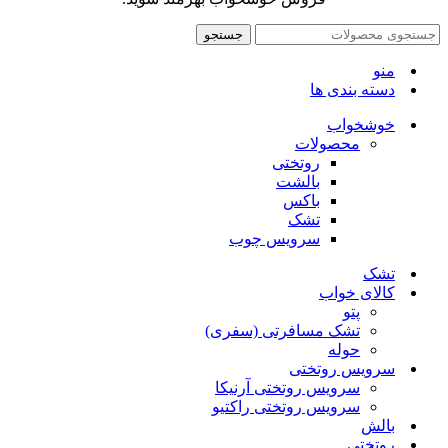
جستجو
منو
دسته بندی ها
خوشخواب
محصولات
روتختی
بالشت
باکس
تشک
سرویس چوب
تشک
کالای خواب
پتو
تشک مسافرتی (سفری)
حوله
سرویس روتختی
سرویس روتختی آرنیکا
سرویس روتختی راکتیو
بالش
روتختی