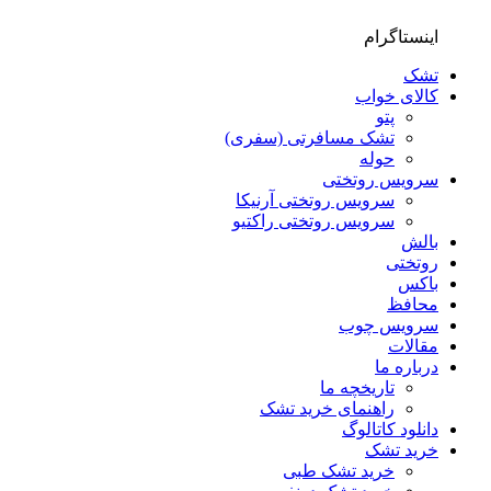
اینستاگرام
تشک
کالای خواب
پتو
تشک مسافرتی (سفری)
حوله
سرویس روتختی
سرویس روتختی آرنیکا
سرویس روتختی راکتیو
بالش
روتختی
باکس
محافظ
سرویس چوب
مقالات
درباره ما
تاریخچه ما
راهنمای خرید تشک
دانلود کاتالوگ
خرید تشک
خرید تشک طبی