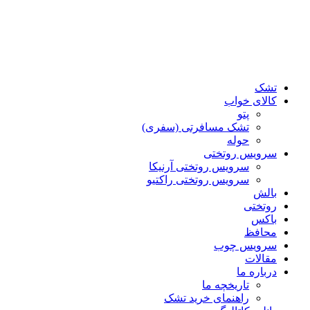
تشک
کالای خواب
پتو
تشک مسافرتی (سفری)
حوله
سرویس روتختی
سرویس روتختی آرنیکا
سرویس روتختی راکتیو
بالش
روتختی
باکس
محافظ
سرویس چوب
مقالات
درباره ما
تاریخچه ما
راهنمای خرید تشک