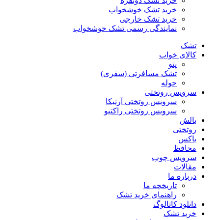
خرید تشک دونفره
خرید تشک خوشخواب
خرید تشک خارجی
نمایندگی رسمی تشک خوشخواب
تشک
کالای خواب
پتو
تشک مسافرتی (سفری)
حوله
سرویس روتختی
سرویس روتختی آرنیکا
سرویس روتختی راکتیو
بالش
روتختی
باکس
محافظ
سرویس چوب
مقالات
درباره ما
تاریخچه ما
راهنمای خرید تشک
دانلود کاتالوگ
خرید تشک