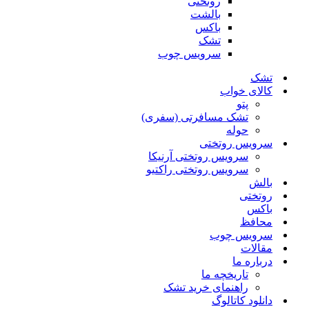
روتختی
بالشت
باکس
تشک
سرویس چوب
تشک
کالای خواب
پتو
تشک مسافرتی (سفری)
حوله
سرویس روتختی
سرویس روتختی آرنیکا
سرویس روتختی راکتیو
بالش
روتختی
باکس
محافظ
سرویس چوب
مقالات
درباره ما
تاریخچه ما
راهنمای خرید تشک
دانلود کاتالوگ