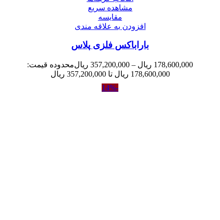
مشاهده سریع
مقایسه
افزودن به علاقه مندی
باراباکس فلزی پلاس
178,600,000
ریال
–
357,200,000
ریال
محدوده قیمت:
178,600,000 ریال تا 357,200,000 ریال
-14%