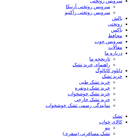
سرویس روتختی
سرویس روتختی آرنیکا
سرویس روتختی راکتیو
بالش
روتختی
باکس
محافظ
سرویس چوب
مقالات
درباره ما
تاریخچه ما
راهنمای خرید تشک
دانلود کاتالوگ
خرید تشک
خرید تشک طبی
خرید تشک دونفره
خرید تشک خوشخواب
خرید تشک خارجی
نمایندگی رسمی تشک خوشخواب
تشک
کالای خواب
پتو
تشک مسافرتی (سفری)