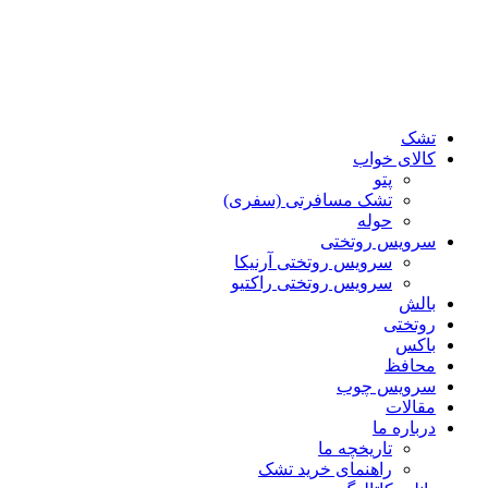
تشک
کالای خواب
پتو
تشک مسافرتی (سفری)
حوله
سرویس روتختی
سرویس روتختی آرنیکا
سرویس روتختی راکتیو
بالش
روتختی
باکس
محافظ
سرویس چوب
مقالات
درباره ما
تاریخچه ما
راهنمای خرید تشک