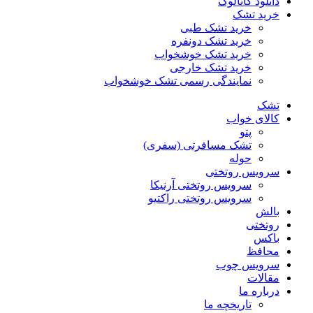
دانلود کاتالوگ
خرید تشک
خرید تشک طبی
خرید تشک دونفره
خرید تشک خوشخواب
خرید تشک خارجی
نمایندگی رسمی تشک خوشخواب
تشک
کالای خواب
پتو
تشک مسافرتی (سفری)
حوله
سرویس روتختی
سرویس روتختی آرنیکا
سرویس روتختی راکتیو
بالش
روتختی
باکس
محافظ
سرویس چوب
مقالات
درباره ما
تاریخچه ما