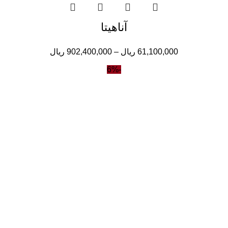
آناهیتا
61,100,000
ریال
–
902,400,000
ریال
-6%