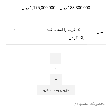
د
183,300,000
ریال
–
1,175,000,000
ریال
تا
را
خ
خر
مبل
خر
پاک کردن
خر
خر
نم
و
افزودن به سبد خرید
محصولات پیشنهادی