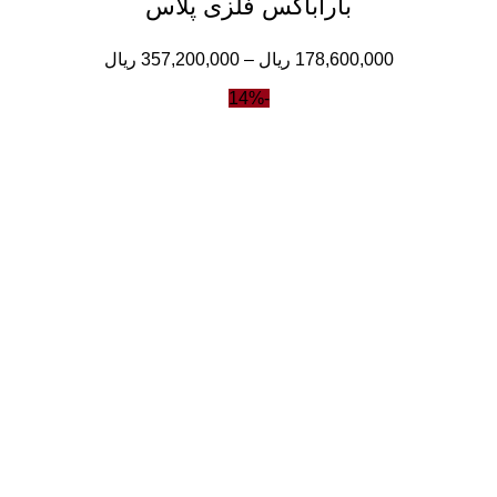
باراباکس فلزی پلاس
178,600,000
ریال
–
357,200,000
ریال
-14%