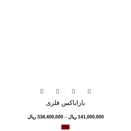
باراباکس فلزی
141,000,000
ریال
–
338,400,000
ریال
-6%