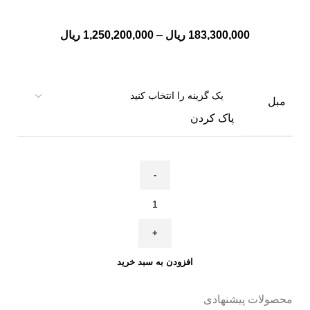
د
تا
183,300,000
ریال
–
1,250,200,000
ریال
را
خ
خر
مبل
خر
پاک کردن
خر
خر
نم
و
افزودن به سبد خرید
محصولات پیشنهادی