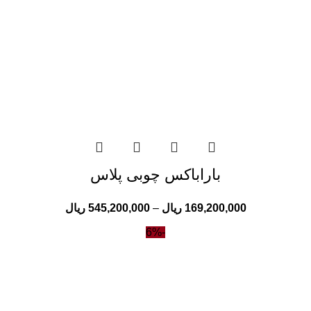
باراباکس چوبی پلاس
169,200,000
ریال
–
545,200,000
ریال
-6%