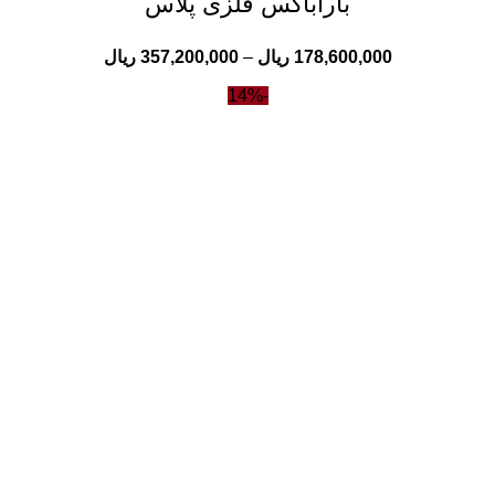
باراباکس فلزی پلاس
178,600,000
ریال
–
357,200,000
ریال
-14%