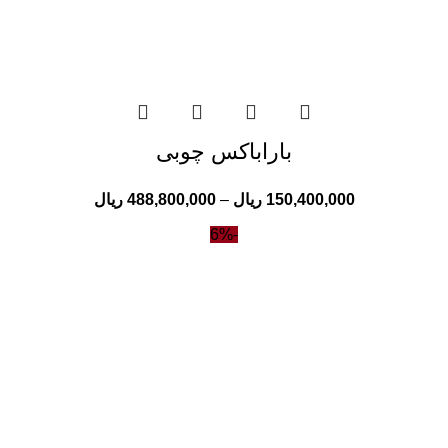
باراباکس چوبی
150,400,000
ریال
–
488,800,000
ریال
-6%