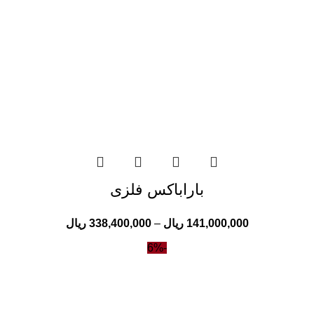
باراباکس فلزی
141,000,000
ریال
–
338,400,000
ریال
-6%