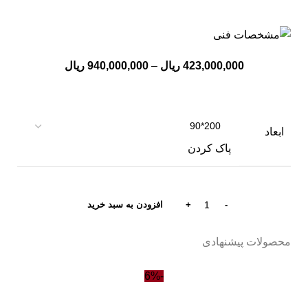
د
تا
را
خ
423,000,000
ریال
–
940,000,000
ریال
خر
خر
خر
ابعاد
پاک کردن
خر
نم
و
افزودن به سبد خرید
محصولات پیشنهادی
-6%