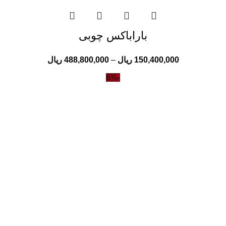
باراباکس چوبی
150,400,000
ریال
–
488,800,000
ریال
-6%