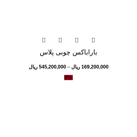
باراباکس چوبی پلاس
169,200,000
ریال
–
545,200,000
ریال
-6%