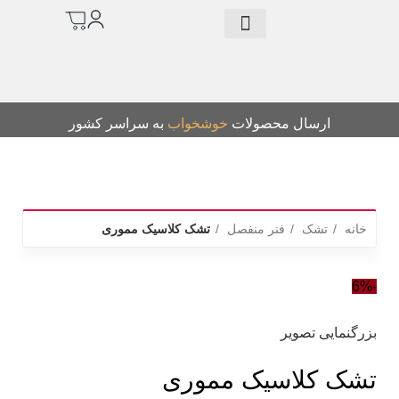
درباره ما
خرید تشک
سرویس چوب
کالای خواب
سرویس روتختی
دانلود کاتالوگ
م
ارسال محصولات
خوشخواب
به سراسر کشور
خانه
تشک
فنر منفصل
تشک کلاسیک مموری
-6%
ت
بزرگنمایی تصویر
تشک کلاسیک مموری
ب