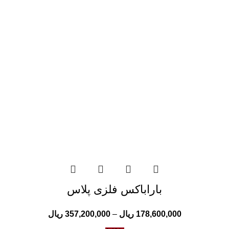
باراباکس فلزی پلاس
178,600,000
ریال
–
357,200,000
ریال