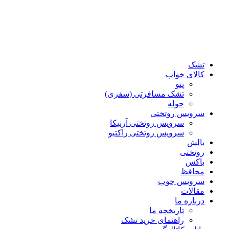
تشک
کالای خواب
پتو
تشک مسافرتی (سفری)
حوله
سرویس روتختی
سرویس روتختی آرنیکا
سرویس روتختی راکتیو
بالش
روتختی
باکس
محافظ
سرویس چوب
مقالات
درباره ما
تاریخچه ما
راهنمای خرید تشک