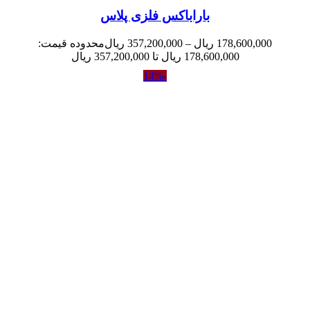
باراباکس فلزی پلاس
178,600,000
ریال
–
357,200,000
ریال
محدوده قیمت:
178,600,000 ریال تا 357,200,000 ریال
-14%