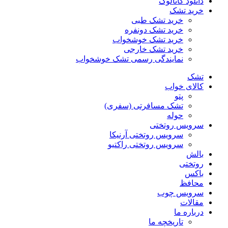
دانلود کاتالوگ
خرید تشک
خرید تشک طبی
خرید تشک دونفره
خرید تشک خوشخواب
خرید تشک خارجی
نمایندگی رسمی تشک خوشخواب
تشک
کالای خواب
پتو
تشک مسافرتی (سفری)
حوله
سرویس روتختی
سرویس روتختی آرنیکا
سرویس روتختی راکتیو
بالش
روتختی
باکس
محافظ
سرویس چوب
مقالات
درباره ما
تاریخچه ما