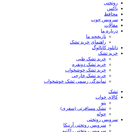
روتختی
باکس
محافظ
سرویس چوب
مقالات
درباره ما
تاریخچه ما
راهنمای خرید تشک
دانلود کاتالوگ
خرید تشک
خرید تشک طبی
خرید تشک دونفره
خرید تشک خوشخواب
خرید تشک خارجی
نمایندگی رسمی تشک خوشخواب
تشک
کالای خواب
پتو
تشک مسافرتی (سفری)
حوله
سرویس روتختی
سرویس روتختی آرنیکا
سرویس روتختی راکتیو