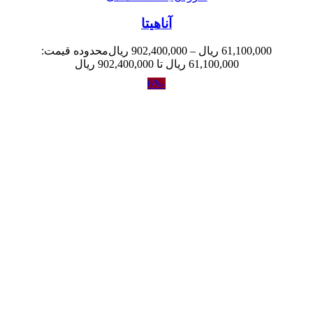
آناهیتا
61,100,000
ریال
–
902,400,000
ریال
محدوده قیمت:
61,100,000 ریال تا 902,400,000 ریال
-6%