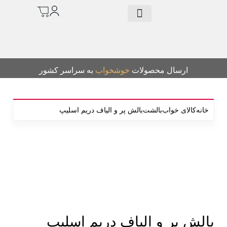
درباره ما
خرید تشک
سرویس چوب
کالای خواب
سرویس روتختی
دانلود کاتالوگ
م
ارسال محصولات
خوشخواب
به سراسر کشور
خانه
کالای خواب
بالشت
بالش پر و الیاف دریم اسلیپ
-6%
ت
بزرگنمایی تصویر
بالش پر و الیاف دریم اسلیپ
ب