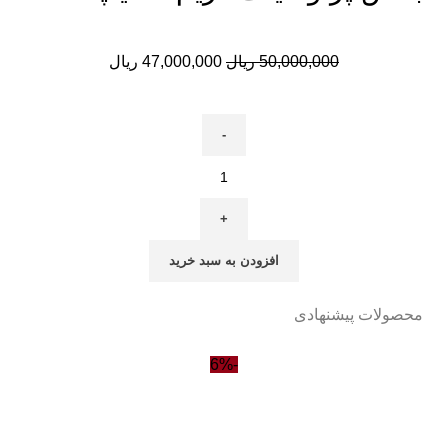
د
تا
50,000,000
ریال
47,000,000
ریال
را
خ
خر
خر
خر
خر
نم
افزودن به سبد خرید
و
محصولات پیشنهادی
-6%