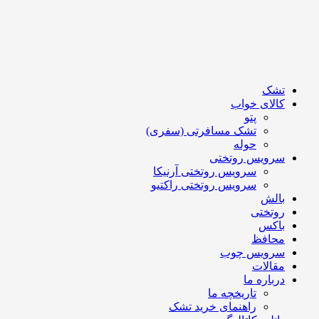
تشک
کالای خواب
پتو
تشک مسافرتی (سفری)
حوله
سرویس روتختی
سرویس روتختی آرنیکا
سرویس روتختی راکتیو
بالش
روتختی
باکس
محافظ
سرویس چوب
مقالات
درباره ما
تاریخچه ما
راهنمای خرید تشک