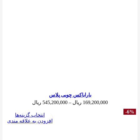
باراباکس چوبی پلاس
محدوده
169,200,000
ریال
–
545,200,000
ریال
قیمت:
-6%
169,200,000 
انتخاب گزینه‌ها
تا
افزودن به علاقه مندی
545,200,000 ریال