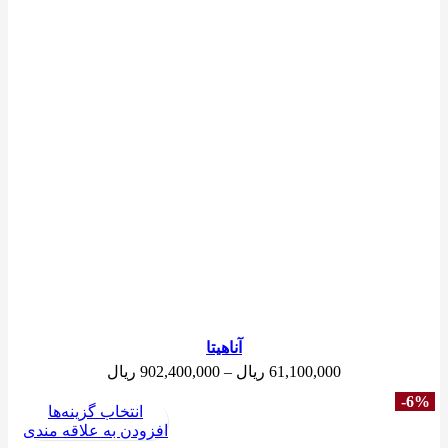
آناهیتا
محدوده
61,100,000
ریال
–
902,400,000
ریال
قیمت:
-6%
61,100,000 ریال
انتخاب گزینه‌ها
تا
افزودن به علاقه مندی