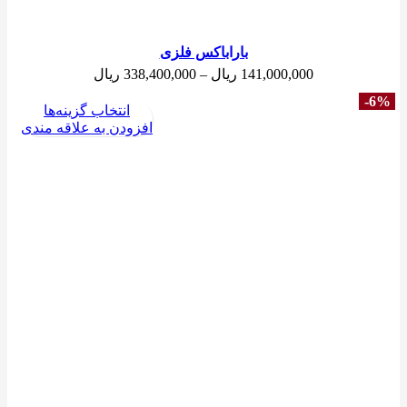
باراباکس فلزی
محدوده
141,000,000
ریال
–
338,400,000
ریال
قیمت:
-6%
141,000,000 
انتخاب گزینه‌ها
تا
افزودن به علاقه مندی
338,400,000 ریال