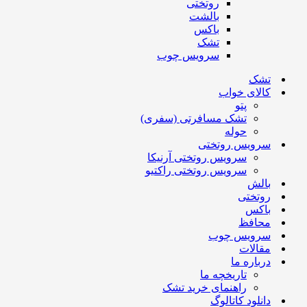
روتختی
بالشت
باکس
تشک
سرویس چوب
تشک
کالای خواب
پتو
تشک مسافرتی (سفری)
حوله
سرویس روتختی
سرویس روتختی آرنیکا
سرویس روتختی راکتیو
بالش
روتختی
باکس
محافظ
سرویس چوب
مقالات
درباره ما
تاریخچه ما
راهنمای خرید تشک
دانلود کاتالوگ