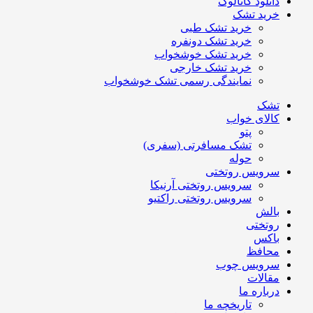
دانلود کاتالوگ
خرید تشک
خرید تشک طبی
خرید تشک دونفره
خرید تشک خوشخواب
خرید تشک خارجی
نمایندگی رسمی تشک خوشخواب
تشک
کالای خواب
پتو
تشک مسافرتی (سفری)
حوله
سرویس روتختی
سرویس روتختی آرنیکا
سرویس روتختی راکتیو
بالش
روتختی
باکس
محافظ
سرویس چوب
مقالات
درباره ما
تاریخچه ما