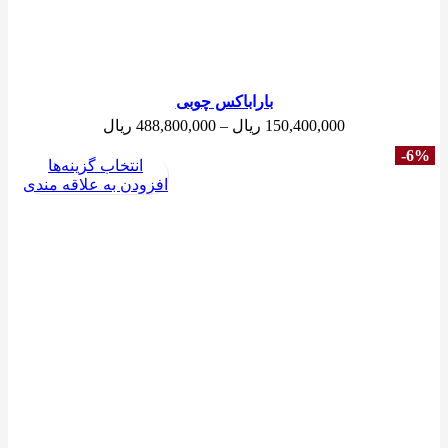
باراباکس چوبی
محدوده
150,400,000
ریال
–
488,800,000
ریال
قیمت:
-6%
150,400,000 
انتخاب گزینه‌ها
تا
افزودن به علاقه مندی
488,800,000 ریال