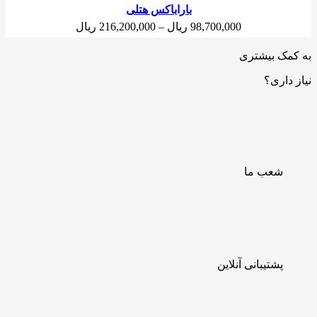
باراباکس هتلی
محدوده
98,700,000
ریال
–
216,200,000
ریال
قیمت:
98,700,000 ریال
به کمک بیشتری
تا
نیاز داری؟
216,200,000 ریال
شعب ما
پشتیبانی آنلاین