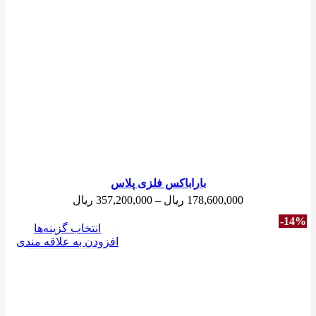
باراباکس فلزی پلاس
محدوده
178,600,000
ریال
–
357,200,000
ریال
قیمت:
-14%
178,600,000 
انتخاب گزینه‌ها
تا
افزودن به علاقه مندی
357,200,000 ریال