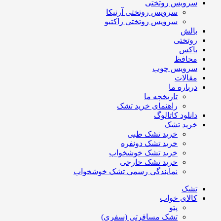
سرویس روتختی
سرویس روتختی آرنیکا
سرویس روتختی راکتیو
بالش
روتختی
باکس
محافظ
سرویس چوب
مقالات
درباره ما
تاریخچه ما
راهنمای خرید تشک
دانلود کاتالوگ
خرید تشک
خرید تشک طبی
خرید تشک دونفره
خرید تشک خوشخواب
خرید تشک خارجی
نمایندگی رسمی تشک خوشخواب
تشک
کالای خواب
پتو
تشک مسافرتی (سفری)