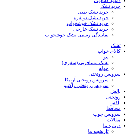
دانلود کاتالوگ
خرید تشک
خرید تشک طبی
خرید تشک دونفره
خرید تشک خوشخواب
خرید تشک خارجی
نمایندگی رسمی تشک خوشخواب
تشک
کالای خواب
پتو
تشک مسافرتی (سفری)
حوله
سرویس روتختی
سرویس روتختی آرنیکا
سرویس روتختی راکتیو
بالش
روتختی
باکس
محافظ
سرویس چوب
مقالات
درباره ما
تاریخچه ما