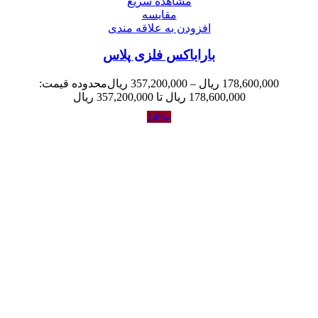
مشاهده سریع
مقایسه
افزودن به علاقه مندی
باراباکس فلزی پلاس
178,600,000
ریال
–
357,200,000
ریال
محدوده قیمت:
178,600,000 ریال تا 357,200,000 ریال
-14%