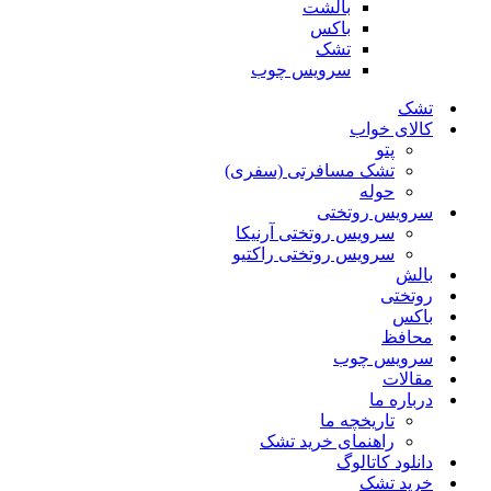
بالشت
باکس
تشک
سرویس چوب
تشک
کالای خواب
پتو
تشک مسافرتی (سفری)
حوله
سرویس روتختی
سرویس روتختی آرنیکا
سرویس روتختی راکتیو
بالش
روتختی
باکس
محافظ
سرویس چوب
مقالات
درباره ما
تاریخچه ما
راهنمای خرید تشک
دانلود کاتالوگ
خرید تشک