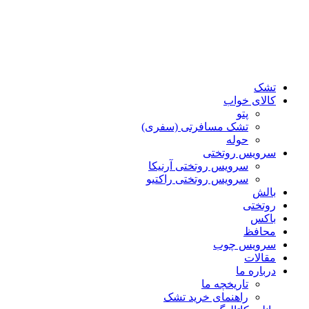
تشک
کالای خواب
پتو
تشک مسافرتی (سفری)
حوله
سرویس روتختی
سرویس روتختی آرنیکا
سرویس روتختی راکتیو
بالش
روتختی
باکس
محافظ
سرویس چوب
مقالات
درباره ما
تاریخچه ما
راهنمای خرید تشک