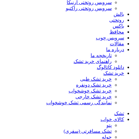
سرویس روتختی آرنیکا
سرویس روتختی راکتیو
بالش
روتختی
باکس
محافظ
سرویس چوب
مقالات
درباره ما
تاریخچه ما
راهنمای خرید تشک
دانلود کاتالوگ
خرید تشک
خرید تشک طبی
خرید تشک دونفره
خرید تشک خوشخواب
خرید تشک خارجی
نمایندگی رسمی تشک خوشخواب
تشک
کالای خواب
پتو
تشک مسافرتی (سفری)
حوله