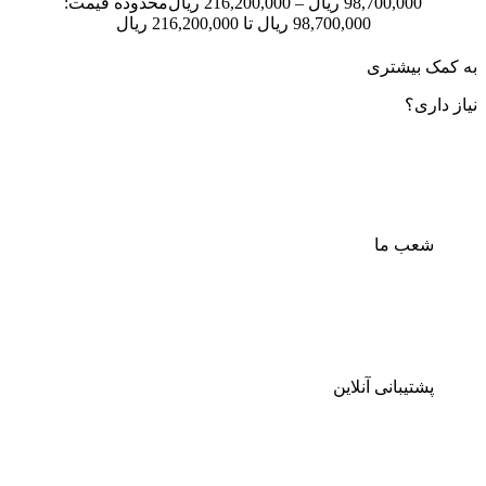
98,700,000
ریال
–
216,200,000
ریال
محدوده قیمت:
98,700,000 ریال تا 216,200,000 ریال
به کمک بیشتری
نیاز داری؟
شعب ما
پشتیبانی آنلاین