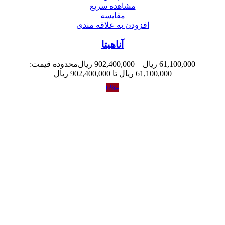
مشاهده سریع
مقایسه
افزودن به علاقه مندی
آناهیتا
61,100,000
ریال
–
902,400,000
ریال
محدوده قیمت:
61,100,000 ریال تا 902,400,000 ریال
-6%