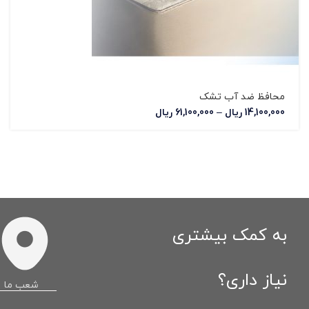
محافظ ضد آب تشک
14,100,000
ریال
–
61,100,000
ریال
به کمک بیشتری
نیاز داری؟
شعب ما