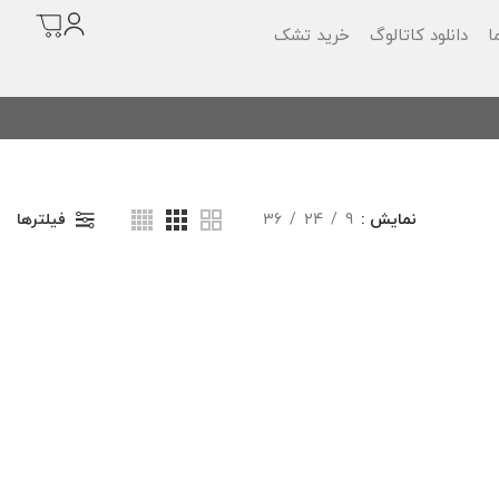
ا
دانلود کاتالوگ
خرید تشک
م
نمایش
9
24
36
فیلترها
ت
ب
د
تا