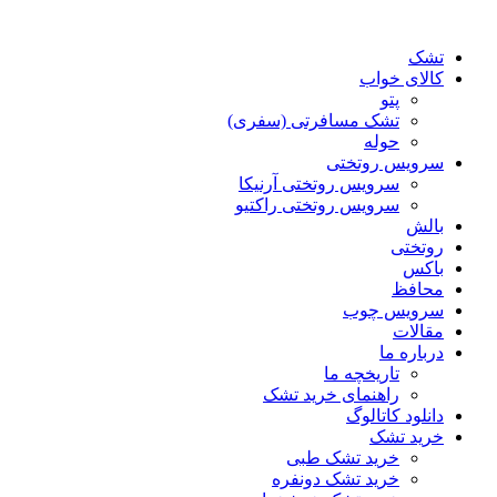
تشک
کالای خواب
پتو
تشک مسافرتی (سفری)
حوله
سرویس روتختی
سرویس روتختی آرنیکا
سرویس روتختی راکتیو
بالش
روتختی
باکس
محافظ
سرویس چوب
مقالات
درباره ما
تاریخچه ما
راهنمای خرید تشک
دانلود کاتالوگ
خرید تشک
خرید تشک طبی
خرید تشک دونفره