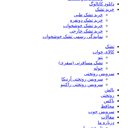
دانلود کاتالوگ
خرید تشک
خرید تشک طبی
خرید تشک دونفره
خرید تشک خوشخواب
خرید تشک خارجی
نمایندگی رسمی تشک خوشخواب
تشک
کالای خواب
پتو
تشک مسافرتی (سفری)
حوله
سرویس روتختی
سرویس روتختی آرنیکا
سرویس روتختی راکتیو
بالش
روتختی
باکس
محافظ
سرویس چوب
مقالات
درباره ما
تاریخچه ما