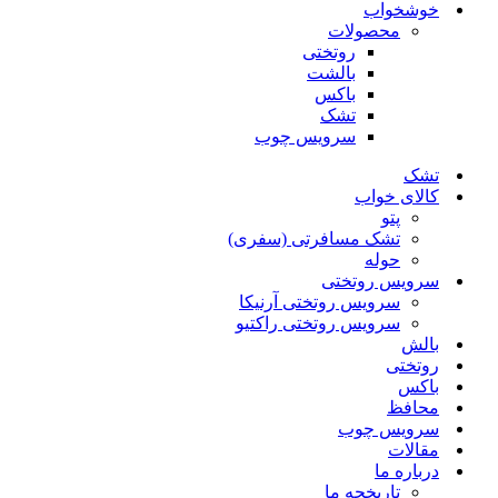
خوشخواب
محصولات
روتختی
بالشت
باکس
تشک
سرویس چوب
تشک
کالای خواب
پتو
تشک مسافرتی (سفری)
حوله
سرویس روتختی
سرویس روتختی آرنیکا
سرویس روتختی راکتیو
بالش
روتختی
باکس
محافظ
سرویس چوب
مقالات
درباره ما
تاریخچه ما