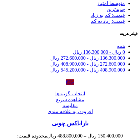
متوسط امتیاز
جدیدترین
قیمت: کم به زیاد
قیمت: زیاد به کم
فیلتر هزینه
همه
0
ریال
-
136,300,000
ریال
136,300,000
ریال
-
272,600,000
ریال
272,600,000
ریال
-
408,900,000
ریال
408,900,000
ریال
-
545,200,000
ریال
-6%
انتخاب گزینه‌ها
مشاهده سریع
مقایسه
افزودن به علاقه مندی
باراباکس چوبی
150,400,000
ریال
–
488,800,000
ریال
محدوده قیمت: