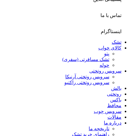
تماس با ما
اینستاگرام
تشک
کالای خواب
پتو
تشک مسافرتی (سفری)
حوله
سرویس روتختی
سرویس روتختی آرنیکا
سرویس روتختی راکتیو
بالش
روتختی
باکس
محافظ
سرویس چوب
مقالات
درباره ما
تاریخچه ما
راهنمای خرید تشک