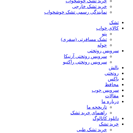
خرید تشک خوشخواب
خرید تشک خارجی
نمایندگی رسمی تشک خوشخواب
تشک
کالای خواب
پتو
تشک مسافرتی (سفری)
حوله
سرویس روتختی
سرویس روتختی آرنیکا
سرویس روتختی راکتیو
بالش
روتختی
باکس
محافظ
سرویس چوب
مقالات
درباره ما
تاریخچه ما
راهنمای خرید تشک
دانلود کاتالوگ
خرید تشک
خرید تشک طبی