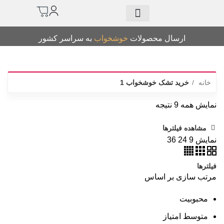
درباره ما
خرید تشک
سرویس چوب
کالای خواب
سرویس روتختی
دانلود کاتالوگ
ارسال محصولات
خوشخواب
به سراسر کشور
م
خانه
خرید تشک خوشخواب 1
نمایش همه 9 نتیجه
مشاهده فیلترها
نمایش
9
24
36
ت
فیلترها
مرتب سازی بر اساس
محبوبیت
متوسط امتیاز
ب