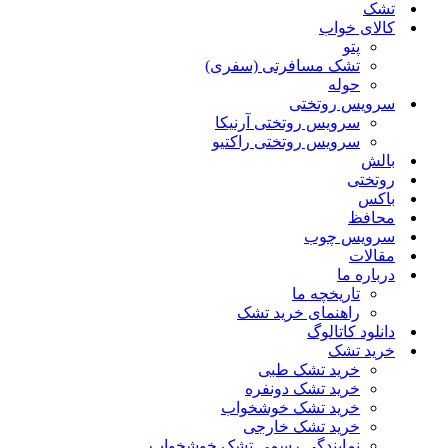
تشک
کالای خواب
پتو
تشک مسافرتی (سفری)
حوله
سرویس روتختی
سرویس روتختی آرنیکا
سرویس روتختی راکتیو
بالش
روتختی
باکس
محافظ
سرویس چوب
مقالات
درباره ما
تاریخچه ما
راهنمای خرید تشک
دانلود کاتالوگ
خرید تشک
خرید تشک طبی
خرید تشک دونفره
خرید تشک خوشخواب
خرید تشک خارجی
نمایندگی رسمی تشک خوشخواب