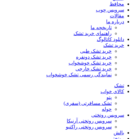
محافظ
سرویس چوب
مقالات
درباره ما
تاریخچه ما
راهنمای خرید تشک
دانلود کاتالوگ
خرید تشک
خرید تشک طبی
خرید تشک دونفره
خرید تشک خوشخواب
خرید تشک خارجی
نمایندگی رسمی تشک خوشخواب
تشک
کالای خواب
پتو
تشک مسافرتی (سفری)
حوله
سرویس روتختی
سرویس روتختی آرنیکا
سرویس روتختی راکتیو
بالش
روتختی