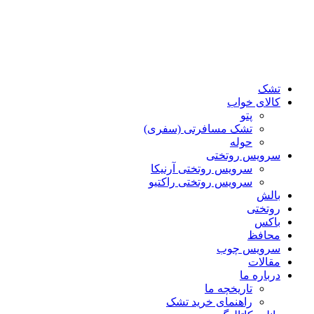
تشک
کالای خواب
پتو
تشک مسافرتی (سفری)
حوله
سرویس روتختی
سرویس روتختی آرنیکا
سرویس روتختی راکتیو
بالش
روتختی
باکس
محافظ
سرویس چوب
مقالات
درباره ما
تاریخچه ما
راهنمای خرید تشک