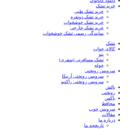
دانلود کاتالوگ
خرید تشک
خرید تشک طبی
خرید تشک دونفره
خرید تشک خوشخواب
خرید تشک خارجی
نمایندگی رسمی تشک خوشخواب
تشک
کالای خواب
پتو
تشک مسافرتی (سفری)
حوله
سرویس روتختی
سرویس روتختی آرنیکا
سرویس روتختی راکتیو
بالش
روتختی
باکس
محافظ
سرویس چوب
مقالات
درباره ما
تاریخچه ما