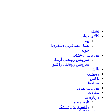
تشک
کالای خواب
پتو
تشک مسافرتی (سفری)
حوله
سرویس روتختی
سرویس روتختی آرنیکا
سرویس روتختی راکتیو
بالش
روتختی
باکس
محافظ
سرویس چوب
مقالات
درباره ما
تاریخچه ما
راهنمای خرید تشک