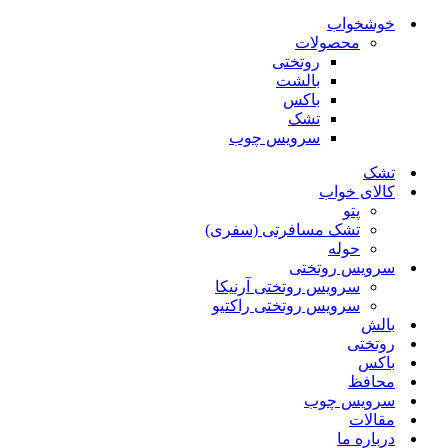
خوشخواب
محصولات
روتختی
بالشت
باکس
تشک
سرویس چوب
تشک
کالای خواب
پتو
تشک مسافرتی (سفری)
حوله
سرویس روتختی
سرویس روتختی آرنیکا
سرویس روتختی راکتیو
بالش
روتختی
باکس
محافظ
سرویس چوب
مقالات
درباره ما