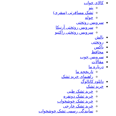
کالای خواب
پتو
تشک مسافرتی (سفری)
حوله
سرویس روتختی
سرویس روتختی آرنیکا
سرویس روتختی راکتیو
بالش
روتختی
باکس
محافظ
سرویس چوب
مقالات
درباره ما
تاریخچه ما
راهنمای خرید تشک
دانلود کاتالوگ
خرید تشک
خرید تشک طبی
خرید تشک دونفره
خرید تشک خوشخواب
خرید تشک خارجی
نمایندگی رسمی تشک خوشخواب