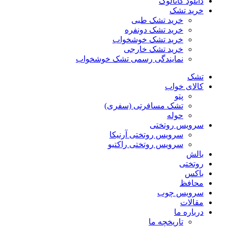
دانلود کاتالوگ
خرید تشک
خرید تشک طبی
خرید تشک دونفره
خرید تشک خوشخواب
خرید تشک خارجی
نمایندگی رسمی تشک خوشخواب
تشک
کالای خواب
پتو
تشک مسافرتی (سفری)
حوله
سرویس روتختی
سرویس روتختی آرنیکا
سرویس روتختی راکتیو
بالش
روتختی
باکس
محافظ
سرویس چوب
مقالات
درباره ما
تاریخچه ما