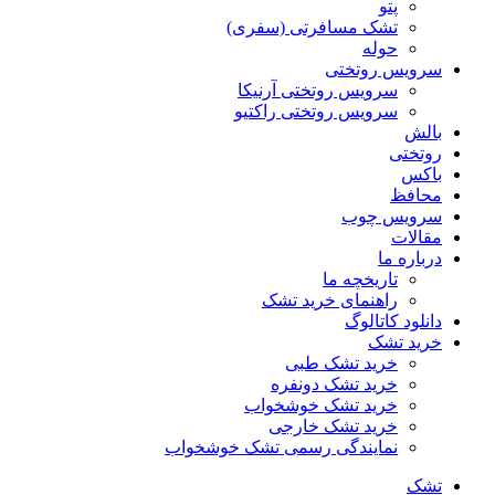
پتو
تشک مسافرتی (سفری)
حوله
سرویس روتختی
سرویس روتختی آرنیکا
سرویس روتختی راکتیو
بالش
روتختی
باکس
محافظ
سرویس چوب
مقالات
درباره ما
تاریخچه ما
راهنمای خرید تشک
دانلود کاتالوگ
خرید تشک
خرید تشک طبی
خرید تشک دونفره
خرید تشک خوشخواب
خرید تشک خارجی
نمایندگی رسمی تشک خوشخواب
تشک