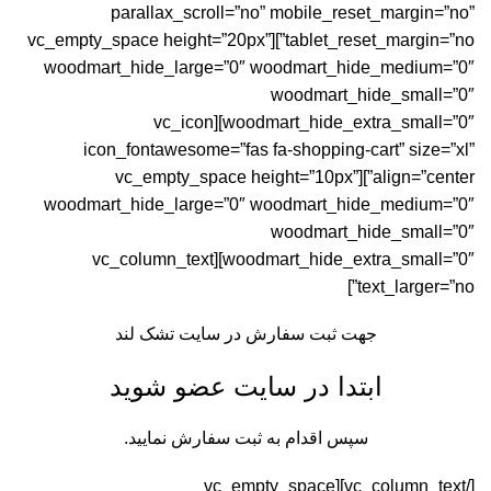
د
parallax_scroll=”no” mobile_reset_margin=”no”
تا
tablet_reset_margin=”no”][vc_empty_space height=”20px”
woodmart_hide_large=”0″ woodmart_hide_medium=”0″
را
woodmart_hide_small=”0″
خ
woodmart_hide_extra_small=”0″][vc_icon
خر
icon_fontawesome=”fas fa-shopping-cart” size=”xl”
خر
align=”center”][vc_empty_space height=”10px”
خر
woodmart_hide_large=”0″ woodmart_hide_medium=”0″
woodmart_hide_small=”0″
خر
woodmart_hide_extra_small=”0″][vc_column_text
نم
text_larger=”no”]
و
جهت ثبت سفارش در سایت تشک لند
ابتدا در سایت عضو شوید
سپس اقدام به ثبت سفارش نمایید.
[/vc_column_text][vc_empty_space