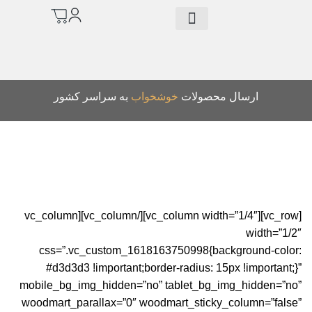
درباره ما
خرید تشک
سرویس چوب
کالای خواب
سرویس روتختی
دانلود کاتالوگ
م
ارسال محصولات
خوشخواب
به سراسر کشور
نحوه ثبت سفارش
[vc_row][vc_column width=”1/4″][/vc_column][vc_column
ت
width=”1/2″
css=”.vc_custom_1618163750998{background-color:
#d3d3d3 !important;border-radius: 15px !important;}”
mobile_bg_img_hidden=”no” tablet_bg_img_hidden=”no”
woodmart_parallax=”0″ woodmart_sticky_column=”false”
ب