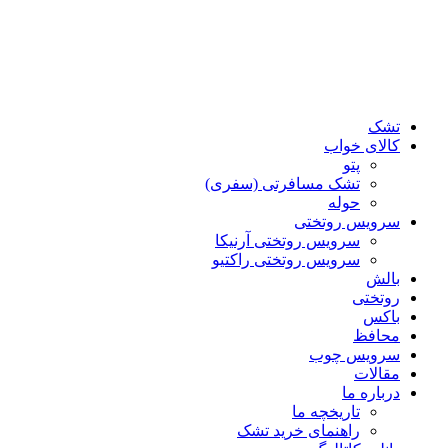
تشک
کالای خواب
پتو
تشک مسافرتی (سفری)
حوله
سرویس روتختی
سرویس روتختی آرنیکا
سرویس روتختی راکتیو
بالش
روتختی
باکس
محافظ
سرویس چوب
مقالات
درباره ما
تاریخچه ما
راهنمای خرید تشک