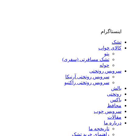
اینستاگرام
تشک
کالای خواب
پتو
تشک مسافرتی (سفری)
حوله
سرویس روتختی
سرویس روتختی آرنیکا
سرویس روتختی راکتیو
بالش
روتختی
باکس
محافظ
سرویس چوب
مقالات
درباره ما
تاریخچه ما
راهنمای خرید تشک