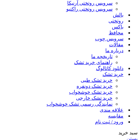
سرویس روتختی آرنیکا
سرویس روتختی راکتیو
بالش
روتختی
باکس
محافظ
سرویس چوب
مقالات
درباره ما
تاریخچه ما
راهنمای خرید تشک
دانلود کاتالوگ
خرید تشک
خرید تشک طبی
خرید تشک دونفره
خرید تشک خوشخواب
خرید تشک خارجی
نمایندگی رسمی تشک خوشخواب
علاقه مندی
مقایسه
ورود / ثبت نام
سبد خرید
بستن