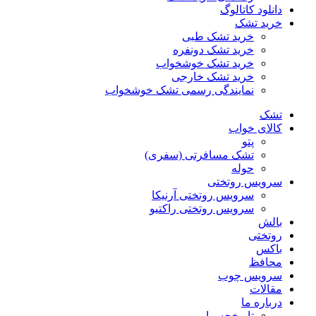
دانلود کاتالوگ
خرید تشک
خرید تشک طبی
خرید تشک دونفره
خرید تشک خوشخواب
خرید تشک خارجی
نمایندگی رسمی تشک خوشخواب
تشک
کالای خواب
پتو
تشک مسافرتی (سفری)
حوله
سرویس روتختی
سرویس روتختی آرنیکا
سرویس روتختی راکتیو
بالش
روتختی
باکس
محافظ
سرویس چوب
مقالات
درباره ما
تاریخچه ما