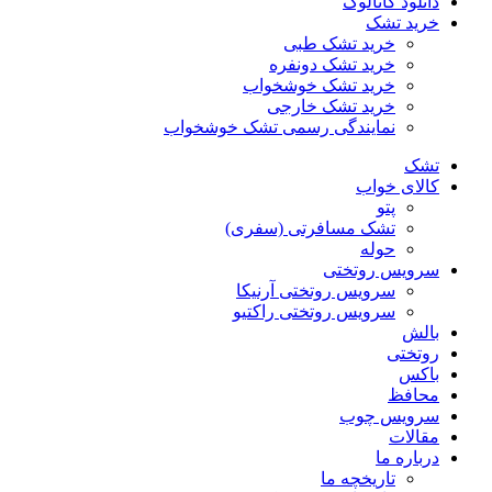
دانلود کاتالوگ
خرید تشک
خرید تشک طبی
خرید تشک دونفره
خرید تشک خوشخواب
خرید تشک خارجی
نمایندگی رسمی تشک خوشخواب
تشک
کالای خواب
پتو
تشک مسافرتی (سفری)
حوله
سرویس روتختی
سرویس روتختی آرنیکا
سرویس روتختی راکتیو
بالش
روتختی
باکس
محافظ
سرویس چوب
مقالات
درباره ما
تاریخچه ما